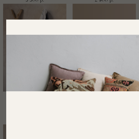
Пештемаль из хлопка
Пештемаль из хлопка
Boston
Black Stripe
2 900
2 900
р.
р.