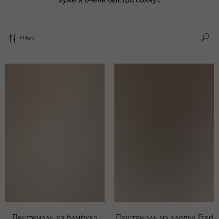
Filters
Пештемаль из бамбука
Пештемаль из хлопка Fred