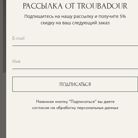
РАССЫЛКА ОТ TROUBADOUR
Подпишитесь на нашу рассылку и получите 5%
скидку на ваш следующий заказ
Пештемаль из хлопка
Пештемаль из хлопка Grey
ПОДПИСАТЬСЯ
Yellow Stripe
Stripe
2 900
2 900
р.
р.
Нажимая кнопку "Подписаться" вы даете
согласие на обработку персональных данных
Out of stock