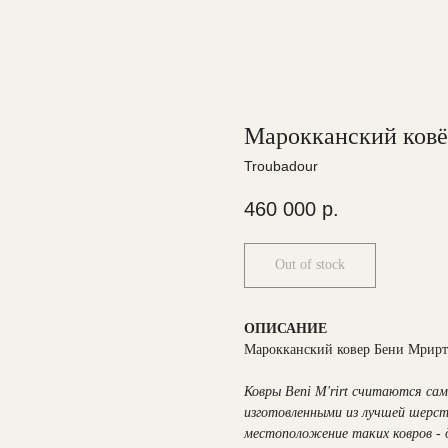
Марокканский ковёр
Troubadour
460 000
р.
Out of stock
ОПИСАНИЕ
Марокканский ковер Бени Мрирт
Ковры Beni M'rirt считаются са
изготовленными из лучшей шерст
местоположение таких ковров - д