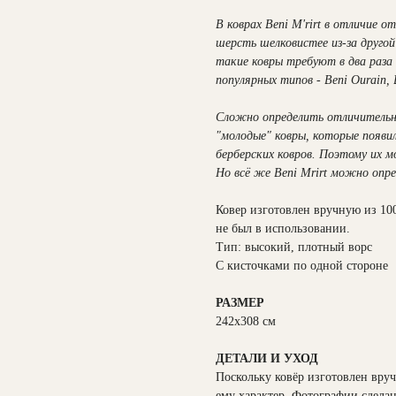
В коврах Beni M'rirt в отличие от
шерсть шелковистее из-за другой 
такие ковры требуют в два раза 
популярных типов - Beni Ourain, B
Сложно определить отличительны
"молодые" ковры, которые появи
берберских ковров. Поэтому их 
Но всё же Beni Mrirt можно опре
Ковер изготовлен вручную из 10
не был в использовании.
Тип: высокий, плотный ворс
С кисточками по одной стороне
РАЗМЕР
242x308 см
ДЕТАЛИ И УХОД
Поскольку ковёр изготовлен вру
ему характер. Фотографии сдела