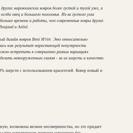
 других марокканских ковров более густой и тугой узел, а
особи овец и большего поголовья. Из-за густого узла
больше времени и работы, чем современные ковры других
oujaad и Azilal.
й дизайн ковров Beni M'rirt. Это относительно
лись как результат нарастающей популярности
можно встретить в совершенно разных вариациях.
делить невооруженным глазом - за их шерсть и качество.
0% шерсти с использованием красителей. Ковер новый и
чную, возможны мелкие несовершенства, но это придает
ны при естественном дневном освещении без