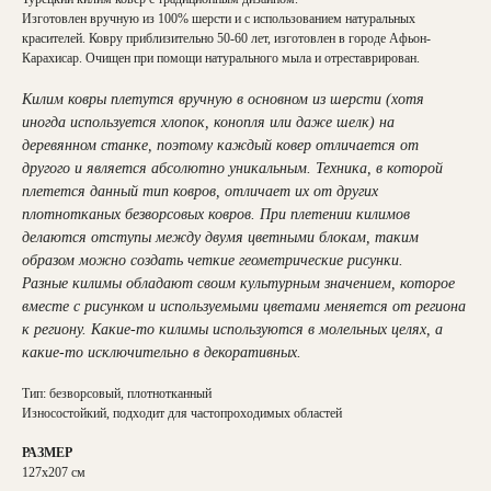
Изготовлен вручную из 100% шерсти и с использованием натуральных
красителей. Ковру приблизительно 50-60 лет, изготовлен в городе Афьон-
Карахисар. Очищен при помощи натурального мыла и отреставрирован.
Килим ковры плетутся вручную в основном из шерсти (хотя
иногда используется хлопок, конопля или даже шелк) на
деревянном станке, поэтому каждый ковер отличается от
другого и является абсолютно уникальным. Техника, в которой
плетется данный тип ковров, отличает их от других
плотнотканых безворсовых ковров. При плетении килимов
делаются отступы между двумя цветными блокам, таким
образом можно создать четкие геометрические рисунки.
Разные килимы обладают своим культурным значением, которое
вместе с рисунком и используемыми цветами меняется от региона
к региону. Какие-то килимы используются в молельных целях, а
какие-то исключительно в декоративных.
Тип: безворсовый, плотнотканный
Износостойкий, подходит для частопроходимых областей
РАЗМЕР
127х207 см