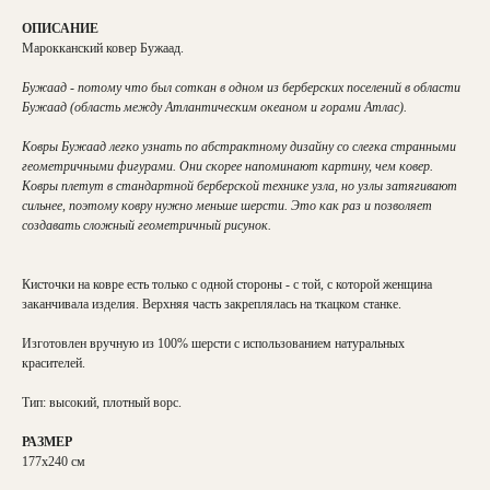
ОПИСАНИЕ
Марокканский ковер Бужаад.
Бужаад - потому что был соткан в одном из берберских поселений в области
Бужаад (область между Атлантическим океаном и горами Атлас).
Ковры Бужаад легко узнать по абстрактному дизайну со слегка странными
геометричными фигурами. Они скорее напоминают картину, чем ковер.
Ковры плетут в стандартной берберской технике узла, но узлы затягивают
сильнее, поэтому ковру нужно меньше шерсти. Это как раз и позволяет
создавать сложный геометричный рисунок.
Кисточки на ковре есть только с одной стороны - с той, с которой женщина
заканчивала изделия. Верхняя часть закреплялась на ткацком станке.
Изготовлен вручную из 100% шерсти с использованием натуральных
красителей.
Тип: высокий, плотный ворс.
РАЗМЕР
177х240 см