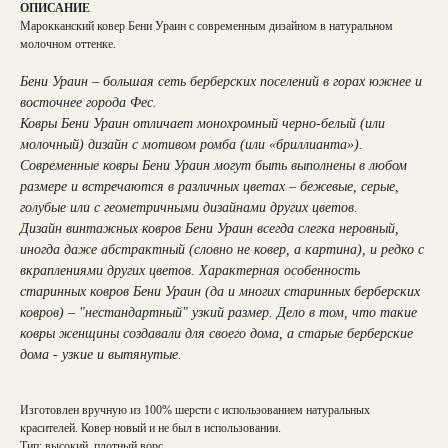
ОПИСАНИЕ
Марокканский ковер Бени Ураин с современным дизайном в натуральном
молочном оттенке.
Бени Ураин – большая сеть берберских поселений в горах южнее и
восточнее города Фес.
Ковры Бени Ураин отличает монохромный черно-белый (или
молочный) дизайн с мотивом ромба (или «бриллианта»).
Современные ковры Бени Ураин могут быть выполнены в любом
размере и встречаются в различных цветах – бежевые, серые,
голубые или с геометричными дизайнами других цветов.
Дизайн винтажных ковров Бени Ураин всегда слегка неровный,
иногда даже абстрактный (словно не ковер, а картина), и редко с
вкраплениями других цветов. Характерная особенность
старинных ковров Бени Ураин (да и многих старинных берберских
ковров) – "нестандартный" узкий размер. Дело в том, что такие
ковры женщины создавали для своего дома, а старые берберские
дома - узкие и вытянутые.
Изготовлен вручную из 100% шерсти с использованием натуральных
красителей. Ковер новый и не был в использовании.
Тип: высокий, плотный ворс