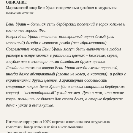
ОПИСАНИЕ
Марокканский ковер Бени Ураин с современным дизайном в натуральном
молочном оттенке.
Бени Ураин – большая сеть берберских поселений в горах южнее и
восточнее города Фес.
Ковры Бени Ураин отличает монохромный черно-белый (или
молочный) дизайн с мотивом ромба (или «бриллианта»).
Современные ковры Бени Ураин могут быть выполнены в любом
размере и встречаются в различных цветах – бежевые, серые,
голубые или с геометричными дизайнами других цветов.
Дизайн винтажных ковров Бени Ураин всегда слегка неровный,
иногда даже абстрактный (словно не ковер, а картина), и редко с
вкраплениями других цветов. Характерная особенность
старинных ковров Бени Ураин (да и многих старинных берберских
ковров) – "нестандартный" узкий размер. Дело в том, что такие
ковры женщины создавали для своего дома, а старые берберские
дома - узкие и вытянутые.
Изготовлен вручную из 100% шерсти с использованием натуральных
красителей. Ковер новый и не был в использовании.
Тип: высокий, плотный ворс