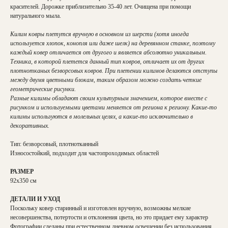
красителей. Дорожке приблизительно 35-40 лет. Очищена при помощи
натурального мыла.
Килим ковры плетутся вручную в основном из шерсти (хотя иногда
используется хлопок, конопля или даже шелк) на деревянном станке, поэтому
каждый ковер отличается от другого и является абсолютно уникальным.
Техника, в которой плетется данный тип ковров, отличает их от других
плотнотканых безворсовых ковров. При плетении килимов делаются отступы
между двумя цветными блокам, таким образом можно создать четкие
геометрические рисунки.
Разные килимы обладают своим культурным значением, которое вместе с
рисунком и используемыми цветами меняется от региона к региону. Какие-то
килимы используются в молельных целях, а какие-то исключительно в
декоративных.
Тип: безворсовый, плотнотканный
Износостойкий, подходит для частопроходимых областей
РАЗМЕР
92х350 см
ДЕТАЛИ И УХОД
Поскольку ковер старинный и изготовлен вручную, возможны мелкие
несовершенства, потертости и отклонения цвета, но это придает ему характер
Фотографии сделаны при естественном дневном освещении без использования