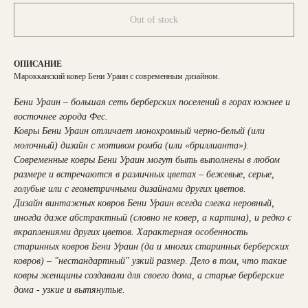
Out of stock
ОПИСАНИЕ
Марокканский ковер Бени Ураин с современным дизайном.
Бени Ураин – большая сеть берберских поселений в горах южнее и
восточнее города Фес.
Ковры Бени Ураин отличает монохромный черно-белый (или
молочный) дизайн с мотивом ромба (или «бриллианта»).
Современные ковры Бени Ураин могут быть выполнены в любом
размере и встречаются в различных цветах – бежевые, серые,
голубые или с геометричными дизайнами других цветов.
Дизайн винтажных ковров Бени Ураин всегда слегка неровный,
иногда даже абстрактный (словно не ковер, а картина), и редко с
вкраплениями других цветов. Характерная особенность
старинных ковров Бени Ураин (да и многих старинных берберских
ковров) – "нестандартный" узкий размер. Дело в том, что такие
ковры женщины создавали для своего дома, а старые берберские
дома - узкие и вытянутые.