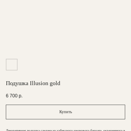
Подушка Illusion gold
6 700
р.
Купить
Декоративная подушка сделана из узбекского шелкового бархата, окрашенного в