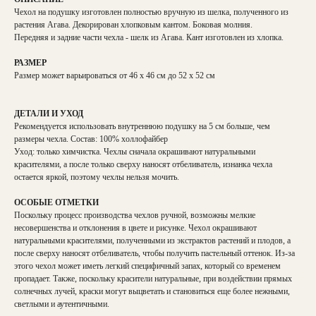
Чехол на подушку изготовлен полностью вручную из шелка, полученного из
растения Агава. Декорирован хлопковым кантом. Боковая молния.
Передняя и задние части чехла - шелк из Агава. Кант изготовлен из хлопка.
РАЗМЕР
Размер может варьироваться от 46 х 46 см до 52 х 52 см
ДЕТАЛИ И УХОД
Рекомендуется использовать внутреннюю подушку на 5 см больше, чем
размеры чехла. Состав: 100% холлофайбер
Уход: только химчистка. Чехлы сначала окрашивают натуральными
красителями, а после только сверху наносят отбеливатель, изнанка чехла
остается яркой, поэтому чехлы нельзя мочить.
ОСОБЫЕ ОТМЕТКИ
Поскольку процесс производства чехлов ручной, возможны мелкие
несовершенства и отклонения в цвете и рисунке. Чехол окрашивают
натуральными красителями, полученными из экстрактов растений и плодов, а
после сверху наносят отбеливатель, чтобы получить пастельный оттенок. Из-за
этого чехол может иметь легкий специфичный запах, который со временем
пропадает. Также, поскольку красители натуральные, при воздействии прямых
солнечных лучей, краски могут выцветать и становиться еще более нежными,
светлыми и аутентичными.