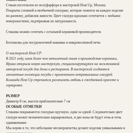
Стакан изготовлен из полуфарфора в мастерской Heat Up, Москва.
Покрыты сложной и необычной глазурью, которая ложится на каждое изделие
по-разному, добавляя живости. Цвет глазури идеально сочетается с любыми
поверхностями, подчёркивая их натуральность.
Стаканы можно сочетать с остальной керамикой производителя.
Безопасны для посудомоечной машины и микроволновой печи.
О мастерской Heat UP:
В 2021 году, имея более чем пятилетний опыт в производстве керамики,
Ирина открыла новую мастерскую, специализирующуюся на эксклюзивной
авторской посуде для дома и ресторанов. В мастерской создаются
элегантные коллекции посуды с применением нетривиальных глазурей.
Команда Heat Up стремится разжигать любовь к ежедневной красоте и
сервировке.
РАЗМЕР
Диаметр 8 см, высота приблизительно 7 см
ОСОБЫЕ ОТМЕТКИ
Стаканы покрываются глазурью вручную, одна за одной. Следовательно цвет
глазури может незначительно варьироваться, и две вазы не будут точь-в-точь
одинаковыми.
Мы верим в то, что небольшие несовершенства делают изделия уникальными и