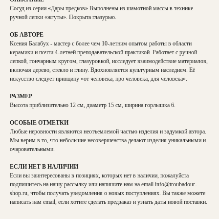
Сосуд из серии «Дары предков» Выполнены из шамотной массы в технике
ручной лепки «жгуты». Покрыта глазурью.
ОБ АВТОРЕ
Ксения Балабух - мастер с более чем 10-летним опытом работы в области
керамики и почти 4-летней преподавательской практикой. Работает с ручной
лепкой, гончарным кругом, глазуровкой, исследует взаимодействие материалов,
включая дерево, стекло и глину. Вдохновляется культурным наследием. Еë
искусство следует принципу «от человека, про человека, для человека».
РАЗМЕР
Высота приблизительно 12 см, диаметр 15 см, ширина горлышка 6.
ОСОБЫЕ ОТМЕТКИ
Любые неровности являются неотъемлемой частью изделия и задумкой автора.
Мы верим в то, что небольшие несовершенства делают изделия уникальными и
очаровательными.
ЕСЛИ НЕТ В НАЛИЧИИ
Если вы заинтересованы в позициях, которых нет в наличии, пожалуйста
подпишитесь на нашу рассылку или напишите нам на email
info@troubadour-
shop.ru
, чтобы получать уведомления о новых поступлениях. Вы также можете
написать нам email, если хотите сделать предзаказ и узнать даты новой поставки.