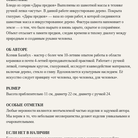
Блюдо из серии «Дары предков» Выполнены из шамотной массы в технике
ручной лепки «жгуты». В данной работе инкрустировано дерево. Покрыта
глазурью. «Дары предков» — ваза из серии работ, в которой соединяются
шамотная масса и инкрустированное дерево. Фактура шамота напоминает о
земле — о том, что было вырыто и вновь зарыто, скрытое и сохранённое.
Объект отсылает к памяти предков, следам времени и тихому диалогу между
природным и созданным руками человека.
ОБ АВТОРЕ
Ксения Балабух - мастер с более чем 10-летним опытом работы в области
керамики и почти 4-летней преподавательской практикой. Работает с ручной
лепкой, гончарным кругом, глазуровкой, исследует взаимодействие материалов,
включая дерево, стекло и глину. Вдохновляется культурным наследием. Еë
искусство следует принципу «от человека, про человека, для человека».
РАЗМЕР
Высота приблизительно 11 см, диаметр 22 см, диаметр с ручкой 24.
ОСОБЫЕ ОТМЕТКИ
Любые неровности являются неотъемлемой частью изделия и задумкой автора.
Мы верим в то, что небольшие несовершенства делают изделия уникальными и
очаровательными.
ЕСЛИ НЕТ В НАЛИЧИИ