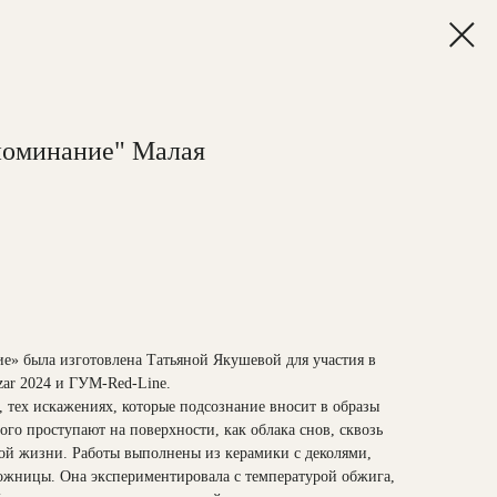
поминание" Малая
е» была изготовлена Татьяной Якушевой для участия в
zar 2024 и ГУМ-Red-Line.
в, тех искажениях, которые подсознание вносит в образы
го проступают на поверхности, как облака снов, сквозь
той жизни. Работы выполнены из керамики с деколями,
ожницы. Она экспериментировала с температурой обжига,