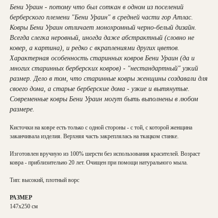
Бени Ураин - потому что был соткан в одном из поселений
берберского племени "Бени Ураин" в средней части гор Атлас.
Ковры Бени Ураин отличает монохромный черно-белый дизайн.
Всегда слегка неровный, иногда даже абстрактный (словно не
ковер, а картина), и редко с вкраплениями других цветов.
Характерная особенность старинных ковров Бени Ураин (да и
многих старинных берберских ковров) - "нестандартный" узкий
размер. Дело в том, что старинные ковры женщины создавали для
своего дома, а старые берберские дома - узкие и вытянутые.
Современные ковры Бени Ураин могут быть выполнены в любом
размере.
Кисточки на ковре есть только с одной стороны - с той, с которой женщина
заканчивала изделия. Верхняя часть закреплялась на ткацком станке.
Изготовлен вручную из 100% шерсти без использования красителей. Возраст
ковра - приблизительно 20 лет. Очищен при помощи натурального мыла.
Тип: высокий, плотный ворс
РАЗМЕР
147х250 см