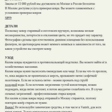
Заказы от 15 000 рублей мы доставляем по Москве и России бесплатно
В Москве доступна услуга примерки ковра. Вы можете ознакомиться с
условиями примерки ковров
здесь
ДЕТАЛИ
Поскольку ковер старинный и изготовлен вручную, возможны мелкие
несовершенства, потертости и отклонения цвета, но это придает ему характер.
Фотографии сделаны при естественном дневном освещении без использования
фильтров, но цветопередача может немного меняться в зависимости от того, на
каком устройстве вы смотрите ковер
УХОД
Килим ковры нуждаются в противоскользящей подстилке. Вы можете найти её в
хозяйственных магазинах.
Килим ковры нужно пылесосить еженедельно или чаще. Если вы что-то пролили,
то, пока жидкость не пропиталась в шерсть, промакните пятно салфеткой/
полотенцем. Если же осталось пятно - можно промыть под струёй
холодной
воды. Если источник загрязнения густой консистенции, можно
подождать, когда пятно засохнет, и потом аккуратно соскоблить его. В случае
сильных загрязнений - профессиональная стирка ковров.
Все килим и ушак ковры перед отправкой в Москву стираются, поэтому
повторно ковёр стирать не нужно.
Важно!
Не используйте химические средства, в том числе и Vanish, для всех
типов ковров. Только натуральные щадящие средства.