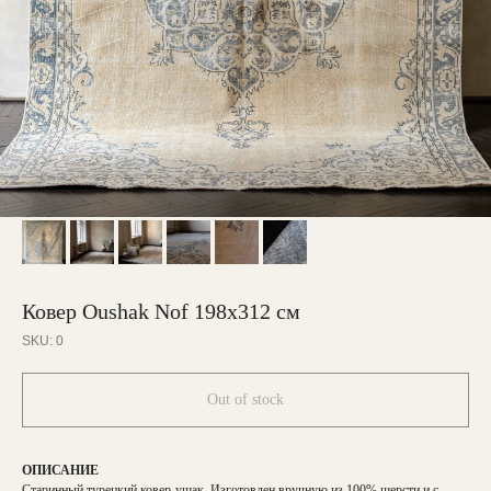
Ковер Oushak Nof 198х312 см
SKU:
0
Out of stock
ОПИСАНИЕ
Старинный турецкий ковер-ушак. Изготовлен вручную из 100% шерсти и с