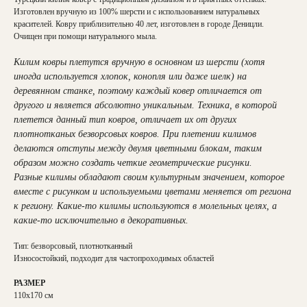
Изготовлен вручную из 100% шерсти и с использованием натуральных
красителей. Ковру приблизительно 40 лет, изготовлен в городе Деницли.
Очищен при помощи натурального мыла.
Килим ковры плетутся вручную в основном из шерсти (хотя
иногда используется хлопок, конопля или даже шелк) на
деревянном станке, поэтому каждый ковер отличается от
другого и является абсолютно уникальным. Техника, в которой
плетется данный тип ковров, отличает их от других
плотнотканых безворсовых ковров. При плетении килимов
делаются отступы между двумя цветными блокам, таким
образом можно создать четкие геометрические рисунки.
Разные килимы обладают своим культурным значением, которое
вместе с рисунком и используемыми цветами меняется от региона
к региону. Какие-то килимы используются в молельных целях, а
какие-то исключительно в декоративных.
Тип: безворсовый, плотнотканный
Износостойкий, подходит для частопроходимых областей
РАЗМЕР
110х170 см