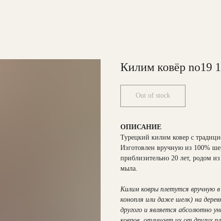
Килим ковёр no19 
Out of stock
ОПИСАНИЕ
Турецкий килим ковер с традиц
Изготовлен вручную из 100% шер
приблизительно 20 лет, родом и
мыла.
Килим ковры плетутся вручную в 
конопля или даже шелк) на дере
другого и является абсолютно у
ковров, отличает их от других п