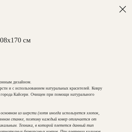
108х170 см
ионным дизайном.
сти и с использованием натуральных красителей. Ковру
з города Кайсери. Очищен при помощи натурального
основном из шерсти (хотя иногда используется хлопок,
вянном станке, поэтому каждый ковер отличается от
никальным. Техника, в которой плетется данный тип
лотнотканых безворсовых ковров. При плетении килимов