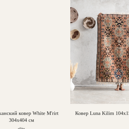
анский ковер White M'rirt
Ковер Luna Kilim 104х1
304x404 см
elite