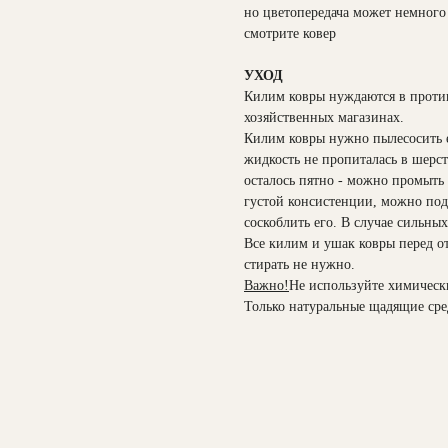
но цветопередача может немного 
смотрите ковер
УХОД
Килим ковры нуждаются в против
хозяйственных магазинах.
Килим ковры нужно пылесосить е
жидкость не пропиталась в шерс
осталось пятно - можно промыть
густой консистенции, можно подо
соскоблить его. В случае сильны
Все килим и ушак ковры перед о
стирать не нужно.
Важно!
Не используйте химические
Только натуральные щадящие сре