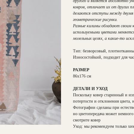
другого и является абсолютно у
ковров, отличает их от других п
делаются отступы между двумя 
геометрические рисунки.
Разные килимы обладают своим к
используемыми цветами меняется
молельных целях, а какие-то иск
Тип: безворсовый, плотнотканн
Износостойкий, подходит для ча
РАЗМЕР
86х176 см
ДЕТАЛИ И УХОД
Поскольку ковер старинный и из
потертости и отклонения цвета, 
Фотографии сделаны при естеств
но цветопередача может немного 
смотрите ковер
Уход: мы рекомендуем только хи