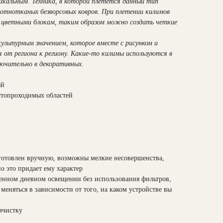
никальным. Техника, в которой плетется данный тип
лотнотканых безворсовых ковров. При плетении килимов
цветными блокам, таким образом можно создать четкие
ультурным значением, которое вместе с рисунком и
 от региона к региону. Какие-то килимы используются в
лючительно в декоративных.
ый
стопроходимых областей
готовлен вручную, возможны мелкие несовершенства,
но это придает ему характер
енном дневном освещении без использования фильтров,
меняться в зависимости от того, на каком устройстве вы
мчистку